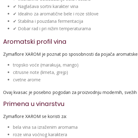
✔ Naglašava sortni karakter vina
✔ Idealno za aromatične bele i roze stilove
✔ Stabilna i pouzdana fermentacija
✔ Dobar rad i pri nižim temperaturama
Aromatski profil vina
Zymaflore XAROM je poznat po sposobnosti da pojača aromatske
tropsko voće (marakuja, mango)
citrusne note (limeta, grejp)
cvetne arome
Ovaj kvasac je posebno pogodan za proizvodnju modernih, svežih 
Primena u vinarstvu
Zymaflore XAROM se koristi za:
bela vina sa izraženim aromama
roze vina voćnog karaktera