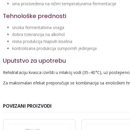
vina proizvedena na nižim temperaturama fermentacije
Tehnološke prednosti
visoka fermentativna snaga
dobra tolerancija na alkohol
niska produkcija hlapivih kiselina
kontrolisana produkcija sumpornih jedinjenja
Uputstvo za upotrebu
Rehidrataciju kvasca izvršiti u mlakoj vodi (35–40°C), uz postepeno
Za maksimalan efekat preporučuje se kombinacija sa enološkim hr
POVEZANI PROIZVODI