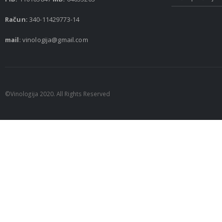
Račun:
340-11429773-14
mail
: vinologija@gmail.com
©Vinologija 2020. All Rights Reserved