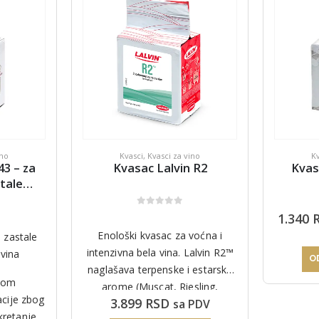
ino
Kvasci
,
Kvasci za vino
K
3 – za
Kvasac Lalvin R2
Kvas
tale
je
0
out of 5
1.340
Enološki kvasac za voćna i
 zastale
intenzivna bela vina. Lalvin R2™
 vina
O
naglašava terpenske i estarske
itom
arome (Muscat, Riesling,
cije zbog
3.899
RSD
sa PDV
Sauvignon Blanc) i fermentiše i
kretanje