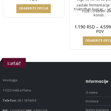
uravnoteženog ukusa.
od
zastale fermentacije 
1.199 RSD
ODABERITE OPCIJE
Fruktofilan kvasac – 
roze i crvenim vi
do
Ovaj proizvod ima više varijanti. Opcije mogu biti izabrane na stranici proizvoda.
koristi…
3.899 RSD
1.190
RSD
–
4.59
PDV
ODABERITE OPC
Ovaj proizvod ima više varijanti. Opcije mogu biti izab
Kontakt
Vinologija
Informacije
11320 Velika Plana
O nama
Telefon
: 061 1874459
Dostava
Načini plaćanja
PIB:
110105847
MB:
64655205