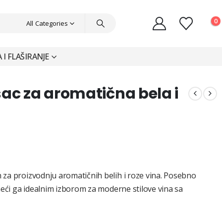
0
All Categories
I FLAŠIRANJE
ac za aromatična bela i
 za proizvodnju aromatičnih belih i roze vina. Posebno
neći ga idealnim izborom za moderne stilove vina sa