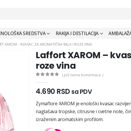
ENOLOŠKA SREDSTVA
RAKIJA I DESTILACIJA
AMBALAŽA 
RT XAROM – KVASAC ZA AROMATIČNA BELA I ROZE VINA
Laffort XAROM – kvas
roze vina
( Još nema komentara. )
0
out of 5
4.690
RSD
sa PDV
Zymaflore XAROM je enološki kvasac razvijen
naglašava tropske, citrusne i cvetne note, či
izraženim aromatskim profilom.