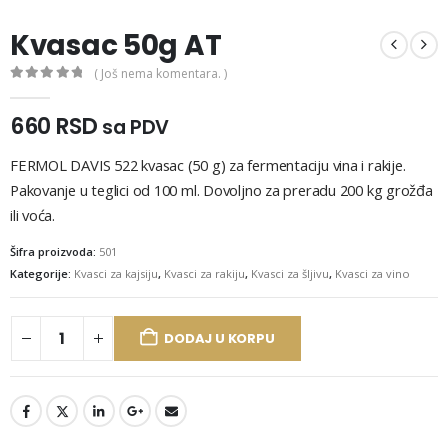
Kvasac 50g AT
( Još nema komentara. )
0
out of 5
660
RSD
sa PDV
FERMOL DAVIS 522 kvasac (50 g) za fermentaciju vina i rakije.
Pakovanje u teglici od 100 ml. Dovoljno za preradu 200 kg grožđa
ili voća.
Šifra proizvoda:
501
Kategorije:
Kvasci za kajsiju
,
Kvasci za rakiju
,
Kvasci za šljivu
,
Kvasci za vino
DODAJ U KORPU