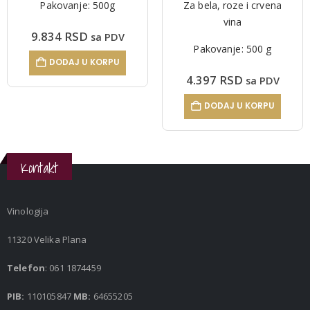
Pakovanje: 500g
Za bela, roze i crvena
vina
9.834
RSD
sa PDV
Pakovanje: 500 g
DODAJ U KORPU
4.397
RSD
sa PDV
DODAJ U KORPU
Kontakt
Vinologija
11320 Velika Plana
Telefon
: 061 1874459
PIB:
110105847
MB:
64655205