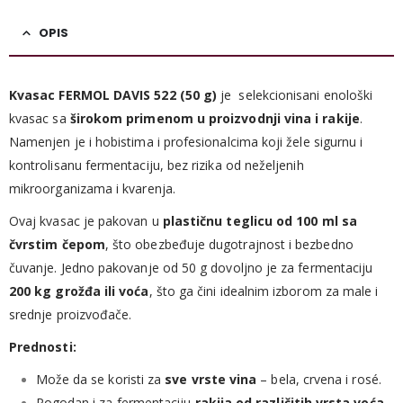
OPIS
Kvasac FERMOL DAVIS 522 (50 g)
je selekcionisani enološki
kvasac sa
širokom primenom u proizvodnji vina i rakije
.
Namenjen je i hobistima i profesionalcima koji žele sigurnu i
kontrolisanu fermentaciju, bez rizika od neželjenih
mikroorganizama i kvarenja.
Ovaj kvasac je pakovan u
plastičnu teglicu od 100 ml sa
čvrstim čepom
, što obezbeđuje dugotrajnost i bezbedno
čuvanje. Jedno pakovanje od 50 g dovoljno je za fermentaciju
200 kg grožđa ili voća
, što ga čini idealnim izborom za male i
srednje proizvođače.
Prednosti:
Može da se koristi za
sve vrste vina
– bela, crvena i rosé.
Pogodan i za fermentaciju
rakija od različitih vrsta voća
.