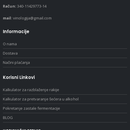
Račun:
340-11429773-14
mail
: vinologija@gmail.com
Informacije
O nama
Dostava
Načini plaćanja
Korisni Linkovi
Kalkulator za razblaženje rakije
Kalkulator za pretvaranje šećera u alkohol
Pokretanje zastale fermentacije
BLOG