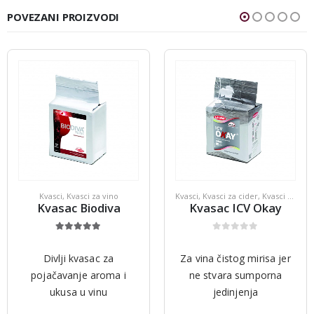
POVEZANI PROIZVODI
,
Kvasci za vino
Kvasci
,
Kvasci za vino
Kvasci
,
Kvasci za cider
,
Kvasci za jabuku
Kvasac Biodiva
Kvasac ICV Okay
5.00
out of 5
0
out of 5
Divlji kvasac za
Za vina čistog mirisa jer
pojačavanje aroma i
ne stvara sumporna
ukusa u vinu
jedinjenja