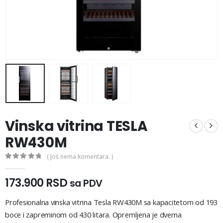
Vinska vitrina TESLA
RW430M
( Još nema komentara. )
0
out of 5
173.900
RSD
sa PDV
Profesionalna
vinska
vitrina
Tesla
RW430M
sa
kapacitetom
od
193
boce
i
zapreminom
od
430
litara.
Opremljena
je
dvema