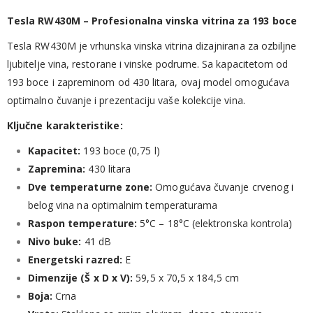
Tesla
RW430M –
Profesionalna
vinska
vitrina
za
193
boce
Tesla
RW430M
je
vrhunska
vinska
vitrina
dizajnirana
za
ozbiljne
ljubitelje
vina,
restorane
i
vinske
podrume.
Sa
kapacitetom
od
193
boce
i
zapreminom
od
430
litara,
ovaj
model
omogućava
optimalno
čuvanje
i
prezentaciju
vaše
kolekcije
vina.
Ključne
karakteristike:
Kapacitet:
193
boce (
0,75
l)
Zapremina:
430
litara
Dve
temperaturne
zone:
Omogućava
čuvanje
crvenog
i
belog
vina
na
optimalnim
temperaturama
Raspon
temperature:
5°
C –
18°
C (
elektronska
kontrola)
Nivo
buke:
41
dB
Energetski
razred:
E
Dimenzije (
Š
x
D
x
V):
59,5
x
70,5
x
184,5
cm
Boja:
Crna