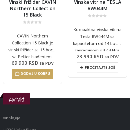
Vinski frižider CAVIN
Vinska vitrina TESLA
Northern Collection
RW044M
15 Black
0
out of 5
0
out of 5
Kompaktna vinska vitrina
CAVIN Northern
Tesla RW044M sa
Collection 15 Black je
kapacitetom od 14 boca i
vinski frižider za 15 boca,
zapreminom od 44 litra,
23.990
RSD
sa PDV
sa Peltier hlađenjem,
idealna za manje
69.900
RSD
sa PDV
jednom temperaturnom
prostore. Opremljena je
PROČITAJTE JOŠ
zonom (12–18°C), LED
mehaničkom regulacijom
DODAJ U KORPU
osvetljenjem i elegantnim
temperature i tiho radi
ogledalnim vratima.
(40 dB).
Kontakt
Vinologija
11320 Velika Plana