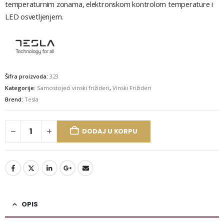
temperaturnim
zonama,
elektronskom
kontrolom
temperature
i
LED
osvetljenjem.
Šifra proizvoda:
323
Kategorije:
Samostojeći vinski frižideri
,
Vinski Frižideri
Brend:
Tesla
DODAJ U KORPU
OPIS