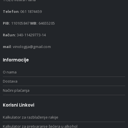
Telefon
: 061 1874459
PIB:
110105847
MB:
64655205
Račun:
340-11429773-14
mail
: vinologija@gmail.com
Informacije
O nama
Dostava
Načini plaćanja
Korisni Linkovi
Kalkulator za razblaženje rakije
Kalkulator za pretvaranje šećera u alkohol