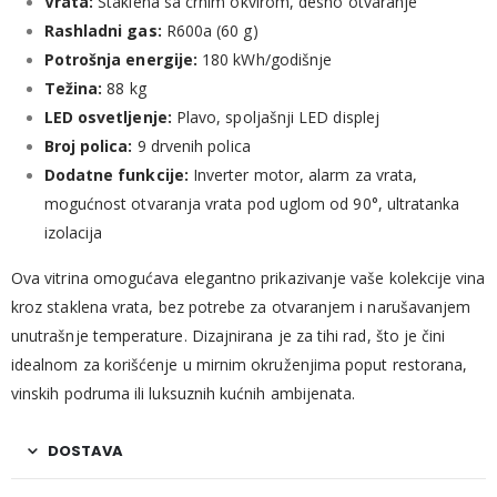
Vrata:
Staklena
sa
crnim
okvirom,
desno
otvaranje
Rashladni
gas:
R600a (
60
g)
Potrošnja
energije:
180
kWh/
godišnje
Težina:
88
kg
LED
osvetljenje:
Plavo,
spoljašnji
LED
displej
Broj
polica:
9
drvenih
polica
Dodatne
funkcije:
Inverter
motor,
alarm
za
vrata,
mogućnost
otvaranja
vrata
pod
uglom
od
90°,
ultratanka
izolacija
Ova
vitrina
omogućava
elegantno
prikazivanje
vaše
kolekcije
vina
kroz
staklena
vrata,
bez
potrebe
za
otvaranjem
i
narušavanjem
unutrašnje
temperature.
Dizajnirana
je
za
tihi
rad,
što
je
čini
idealnom
za
korišćenje
u
mirnim
okruženjima
poput
restorana,
vinskih
podruma
ili
luksuznih
kućnih
ambijenata.
DOSTAVA