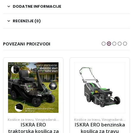
DODATNE INFORMACIJE
RECENZIJE (0)
POVEZANI PROIZVODI
Kosilice za travu
,
Vinogradarska oprema
Kosilice za travu
,
Vinogradarska oprema
ISKRA ERO
ISKRA ERO benzinska
traktorska kosilica za
kosilica za travu