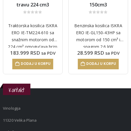
travu 224 cm3
150cm3
0
out of 5
0
out of 5
Traktorska kosilica ISKRA
Benzinska kosilica ISKRA
ERO IE-TM224-610 sa
ERO IE-GL150-43HP sa
snažnim motorom od
motorom od 150 cm³ i
224 cm³ omogućava brzo
snagom 2.6 kW
183.999
RSD
28.599
RSD
sa PDV
sa PDV
i efikasno košenje velikih
namenjena je hobi
travnatih površina.
korisnicima za travnjake
DODAJ U KORPU
DODAJ U KORPU
Idealna za dvorišta,
do 1800 m². Omogućava
voćnjake i vinograde, uz
košenje, sakupljanje i
udoban rad i pouzdane…
malčiranje, uz centralno…
Kontakt
Vinologija
11320 Velika Plana