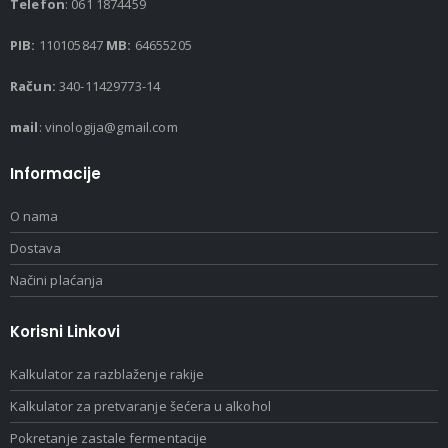
Telefon
: 061 1874459
PIB:
110105847
MB:
64655205
Račun:
340-11429773-14
mail
: vinologija@gmail.com
Informacije
O nama
Dostava
Načini plaćanja
Korisni Linkovi
Kalkulator za razblaženje rakije
Kalkulator za pretvaranje šećera u alkohol
Pokretanje zastale fermentacije