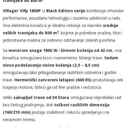
travnjake do 800 m²
Villager Villy 1800P
iz
Black Edition serije
kombinuje vrhunske
performanse, pouzdanu tehnologiju i izuzetnu udobnost u radu.
Ova električna kosačica je idealno rešenje za vlasnike
srednje
velikih travnjaka do 800 m²
, kojima je potrebna snažna, tiha i
jednostavna mašina za redovno održavanje zelenih površina.
Sa
motorom snage 1800 W
i
širinom košenja od 42 cm
, ova
kosačica omogućava brzo i ravnomerno šišanje trave.
Sedam
nivoa podešavanja visine košenja (2,5 – 8,5 cm)
omogućavaju lako prilagođavanje različitim uslovima i gustini
trave.
Hermetički zatvoreni ležajevi (600 RS)
produžavaju vek
trajanja motora, štiteći ga od fine prašine i nečistoća.
Veliki
sakupljač trave od 50 litara
omogućava neprekidan rad
bez čestog pražnjenja, dok
točkovi različitih dimenzija
(160/210 mm)
pružaju stabilnost i lakoću upravljanja i na
neravnom terenu.