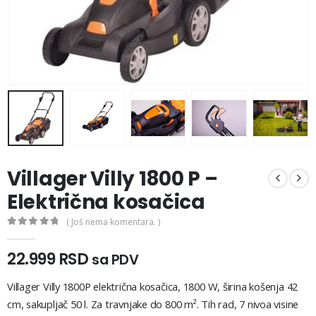
Villager Villy 1800 P –
Električna kosačica
( Još nema komentara. )
0
out of 5
22.999
RSD
sa PDV
Villager Villy 1800P električna kosačica, 1800 W, širina košenja 42
cm, sakupljač 50 l. Za travnjake do 800 m². Tih rad, 7 nivoa visine