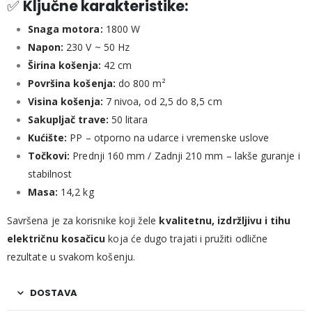
✅
Ključne karakteristike:
Snaga motora:
1800 W
Napon:
230 V ~ 50 Hz
Širina košenja:
42 cm
Površina košenja:
do 800 m²
Visina košenja:
7 nivoa, od 2,5 do 8,5 cm
Sakupljač trave:
50 litara
Kućište:
PP – otporno na udarce i vremenske uslove
Točkovi:
Prednji 160 mm / Zadnji 210 mm – lakše guranje i
stabilnost
Masa:
14,2 kg
Savršena je za korisnike koji žele
kvalitetnu, izdržljivu i tihu
električnu kosačicu
koja će dugo trajati i pružiti odlične
rezultate u svakom košenju.
DOSTAVA