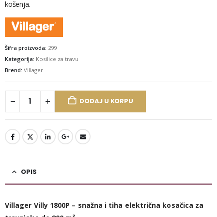
košenja.
Šifra proizvoda:
299
Kategorija:
Kosilice za travu
Brend:
Villager
DODAJ U KORPU
OPIS
Villager Villy 1800P – snažna i tiha električna kosačica za