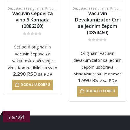
Degustacija i serviranje
,
Pribor za vino
Degustacija i serviranje
,
Pribor za vino
Vacuvin Čepovi za
Vacu vin
vino 6 Komada
Devakumizator Crni
(0886360)
sa jednim čepom
(0854460)
0
out of 5
0
out of 5
Set od 6 originalnih
Originalni Vacuvin
Vacuvin čepova za
devakumizator sa jednim
vakuumsko očuvanje
čepom usporava
vina. Kompatibilni sa svim
2.290
RSD
sa PDV
oksidaciju vina uz pomoć
Vacuvin Wine Saver
1.990
RSD
sa PDV
vakuum sistema.
uređajima. Višekratni,
DODAJ U KORPU
Kvalitetna i dugotrajna
perivi u mašini.
DODAJ U KORPU
izrada, jednostavna
upotreba.
Kontakt