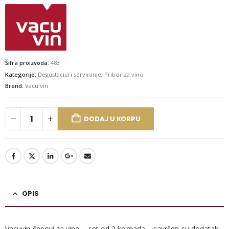
Šifra proizvoda:
483
Kategorije:
Degustacija i serviranje
,
Pribor za vino
Brend:
Vacu vin
DODAJ U KORPU
OPIS
Vacuvin čepovi za vino – set od 2 komada – savršen su dodatak