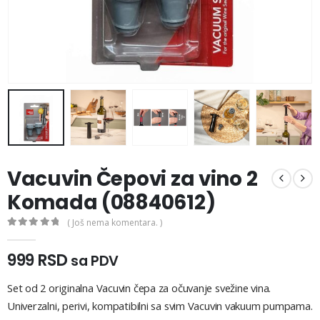
Vacuvin Čepovi za vino 2
Komada (08840612)
( Još nema komentara. )
0
out of 5
999
RSD
sa PDV
Set od 2 originalna Vacuvin čepa za očuvanje svežine vina.
Univerzalni, perivi, kompatibilni sa svim Vacuvin vakuum pumpama.