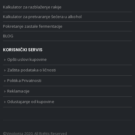
Kalkulator za razblaženje rakije
Kalkulator za pretvaranje šećera u alkohol
Pokretanje zastale fermentacije
BLOG
KORISNIČKI SERVIS
Opšti uslovi kupovine
Zaštita podataka o ličnosti
Politika Privatnosti
Reklamacije
Odustajanje od kupovine
©Vinologija 2020. All Rights Reserved