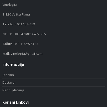
Vinologija
11320 Velika Plana
Telefon
: 061 1874459
PIB:
110105847
MB:
64655205
Račun:
340-11429773-14
mail
: vinologija@gmail.com
Informacije
O nama
Dostava
Načini plaćanja
Korisni Linkovi