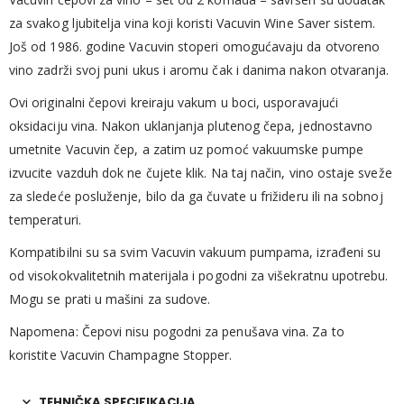
za svakog ljubitelja vina koji koristi Vacuvin Wine Saver sistem.
Još od 1986. godine Vacuvin stoperi omogućavaju da otvoreno
vino zadrži svoj puni ukus i aromu čak i danima nakon otvaranja.
Ovi originalni čepovi kreiraju vakum u boci, usporavajući
oksidaciju vina. Nakon uklanjanja plutenog čepa, jednostavno
umetnite Vacuvin čep, a zatim uz pomoć vakuumske pumpe
izvucite vazduh dok ne čujete klik. Na taj način, vino ostaje sveže
za sledeće posluženje, bilo da ga čuvate u frižideru ili na sobnoj
temperaturi.
Kompatibilni su sa svim Vacuvin vakuum pumpama, izrađeni su
od visokokvalitetnih materijala i pogodni za višekratnu upotrebu.
Mogu se prati u mašini za sudove.
Napomena: Čepovi nisu pogodni za penušava vina. Za to
koristite Vacuvin Champagne Stopper.
TEHNIČKA SPECIFIKACIJA