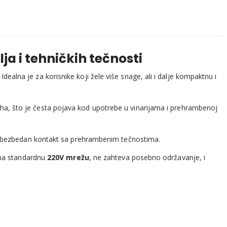
a i tehničkih tečnosti
lna je za korisnike koji žele više snage, ali i dalje kompaktnu i
a, što je česta pojava kod upotrebe u vinarijama i prehrambenoj
je bezbedan kontakt sa prehrambenim tečnostima.
 na standardnu
220V mrežu
, ne zahteva posebno održavanje, i