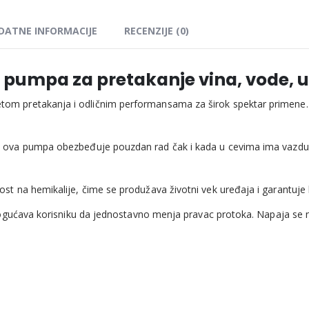
DATNE INFORMACIJE
RECENZIJE (0)
umpa za pretakanje vina, vode, ulj
m pretakanja i odličnim performansama za širok spektar primene. Idea
, ova pumpa obezbeđuje pouzdan rad čak i kada u cevima ima vazduh
st na hemikalije, čime se produžava životni vek uređaja i garantu
ogućava korisniku da jednostavno menja pravac protoka. Napaja se