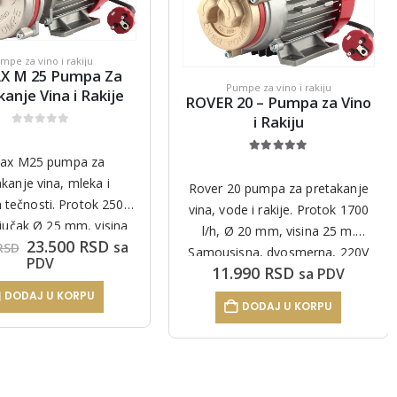
mpe za vino i rakiju
X M 25 Pumpa Za
Pumpe za vino i rakiju
anje Vina i Rakije
ROVER 20 – Pumpa za Vino
i Rakiju
0
out of 5
ax M25 pumpa za
5.00
out of 5
kanje vina, mleka i
Rover 20 pumpa za pretakanje
h tečnosti. Protok 2500
vina, vode i rakije. Protok 1700
ključak Ø 25 mm, visina
l/h, Ø 20 mm, visina 25 m.
Originalna
Trenutna
23.500
RSD
sa
ja 25 m. Samousisna,
RSD
Samousisna, dvosmerna, 220V
cena
cena
PDV
na, 220V, italijanski
11.990
RSD
sa PDV
napajanje. Italijanski kvalitet.
je
je:
kvalitet.
bila:
23.500 RSD.
DODAJ U KORPU
24.900 RSD.
DODAJ U KORPU