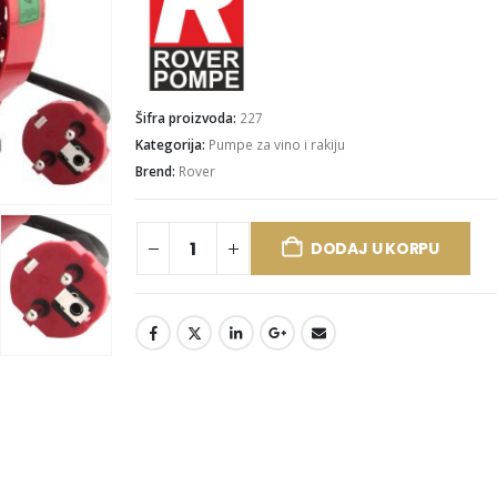
Šifra proizvoda:
227
Kategorija:
Pumpe za vino i rakiju
Brend:
Rover
DODAJ U KORPU