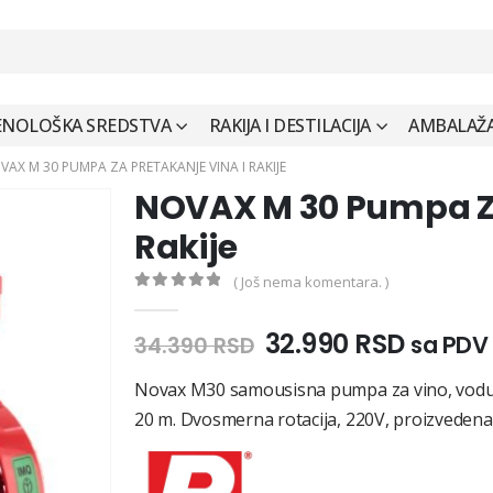
ENOLOŠKA SREDSTVA
RAKIJA I DESTILACIJA
AMBALAŽA 
VAX M 30 PUMPA ZA PRETAKANJE VINA I RAKIJE
NOVAX M 30 Pumpa Za
Rakije
( Još nema komentara. )
0
out of 5
Originalna
Trenu
32.990
RSD
sa PDV
34.390
RSD
cena
cena
Novax M30 samousisna pumpa za vino, vodu i u
je
je:
bila:
32.990
20 m. Dvosmerna rotacija, 220V, proizvedena u 
34.390 RSD.