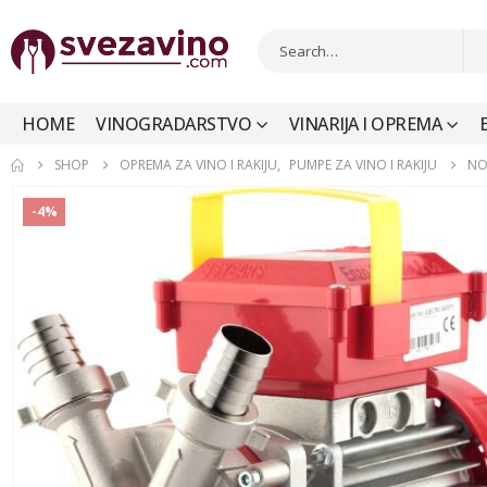
HOME
VINOGRADARSTVO
VINARIJA I OPREMA
SHOP
OPREMA ZA VINO I RAKIJU
,
PUMPE ZA VINO I RAKIJU
NO
-4%