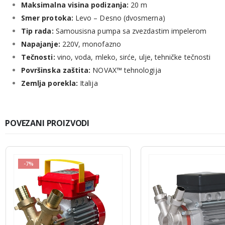
Maksimalna visina podizanja:
20 m
Smer protoka:
Levo – Desno (dvosmerna)
Tip rada:
Samousisna pumpa sa zvezdastim impelerom
Napajanje:
220V, monofazno
Tečnosti:
vino, voda, mleko, sirće, ulje, tehničke tečnosti
Površinska zaštita:
NOVAX™ tehnologija
Zemlja porekla:
Italija
POVEZANI PROIZVODI
-7%