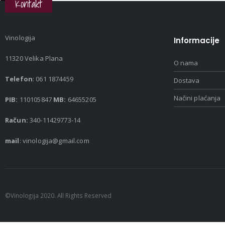
Kontakt
Vinologija
Informacije
11320 Velika Plana
O nama
Telefon
: 061 1874459
Dostava
Načini plaćanja
PIB:
110105847
MB:
64655205
Račun:
340-11429773-14
mail
: vinologija@gmail.com
©Vinologija 2020. All Rights Reserved