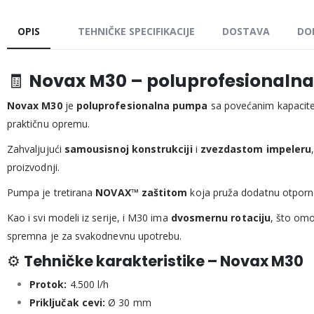
OPIS
TEHNIČKE SPECIFIKACIJE
DOSTAVA
DO
🧾
Novax M30 – poluprofesionalna p
Novax M30
je
poluprofesionalna pumpa
sa povećanim kapaciteto
praktičnu opremu.
Zahvaljujući
samousisnoj konstrukciji
i
zvezdastom impeleru
proizvodnji.
Pumpa je tretirana
NOVAX™ zaštitom
koja pruža dodatnu otporno
Kao i svi modeli iz serije, i M30 ima
dvosmernu rotaciju
, što om
spremna je za svakodnevnu upotrebu.
⚙️
Tehničke karakteristike – Novax M30
Protok:
4.500 l/h
Priključak cevi:
Ø 30 mm