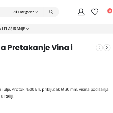
0
All Categories
I FLAŠIRANJE
 Pretakanje Vina i
tna
lje. Protok 4500 l/h, priključak Ø 30 mm, visina podizanja
 RSD.
Italiji.