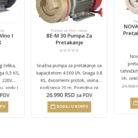
Pu
NOVA
iju
Pumpe za vino i rakiju
Pretak
Vino I
BE-M 30 Pumpa Za
X
Pretakanje
Nov
0
out of 5
preta
 čelika,
Snažna pumpa za pretakanje sa
tehnički
ga 0,5 KS,
kapacitetom 4.500 l/h. Snaga 0.8
l/h, pri
, 220V.
KS, dvosmerni protok, visina
podizan
24.900
u, vodu i
podizanja 20 m. Pogodna za
dvosmer
26.990
RSD
 PDV
sa PDV
.
vino, rakiju, vodu i drugo.
RPU
DODAJ U KORPU