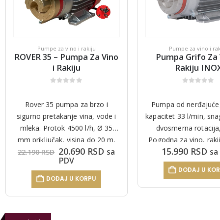
Pumpe za vino i rakiju
Pumpe za vino i rak
ROVER 35 – Pumpa Za Vino
Pumpa Grifo Za 
i Rakiju
Rakiju INO
0
out of 5
0
out of 5
Rover 35 pumpa za brzo i
Pumpa od nerđajućeg
sigurno pretakanje vina, vode i
kapacitet 33 l/min, sna
mleka. Protok 4500 l/h, Ø 35
dvosmerna rotacija
mm priključak, visina do 20 m.
Pogodna za vino, rakij
tna
Originalna
Trenutna
20.690
RSD
15.990
RSD
sa
sa
Samousisna, 220V napajanje,
čiste tečnosti
22.190
RSD
cena
cena
PDV
Made in Italy.
je
je:
DODAJ U KO
 RSD.
bila:
20.690 RSD.
DODAJ U KORPU
22.190 RSD.