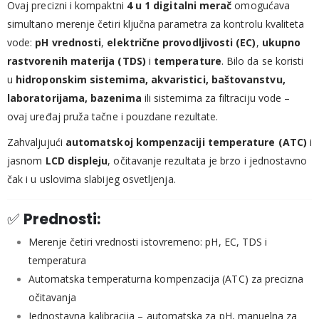
Ovaj precizni i kompaktni
4 u 1 digitalni merač
omogućava
simultano merenje četiri ključna parametra za kontrolu kvaliteta
vode:
pH vrednosti
,
električne provodljivosti (EC)
,
ukupno
rastvorenih materija (TDS)
i
temperature
. Bilo da se koristi
u
hidroponskim sistemima, akvaristici, baštovanstvu,
laboratorijama, bazenima
ili sistemima za filtraciju vode –
ovaj uređaj pruža tačne i pouzdane rezultate.
Zahvaljujući
automatskoj kompenzaciji temperature (ATC)
i
jasnom
LCD displeju
, očitavanje rezultata je brzo i jednostavno
čak i u uslovima slabijeg osvetljenja.
✅
Prednosti:
Merenje četiri vrednosti istovremeno: pH, EC, TDS i
temperatura
Automatska temperaturna kompenzacija (ATC) za precizna
očitavanja
Jednostavna kalibracija – automatska za pH, manuelna za