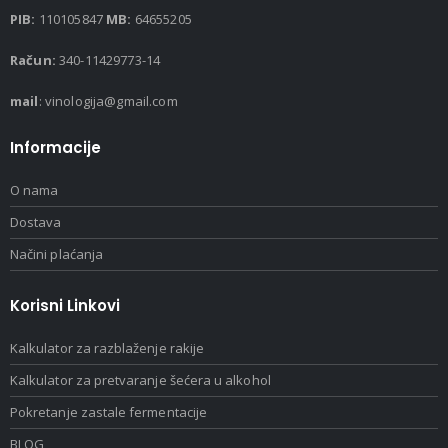
PIB:
110105847
MB:
64655205
Račun:
340-11429773-14
mail
: vinologija@gmail.com
Informacije
O nama
Dostava
Načini plaćanja
Korisni Linkovi
Kalkulator za razblaženje rakije
Kalkulator za pretvaranje šećera u alkohol
Pokretanje zastale fermentacije
BLOG