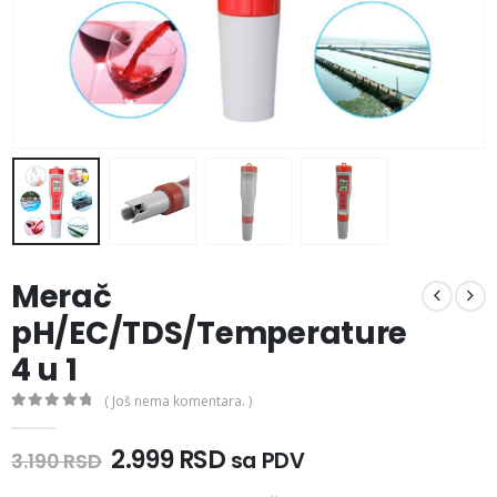
Merač
pH/EC/TDS/Temperature
4 u 1
( Još nema komentara. )
0
out of 5
Originalna
Trenutna
2.999
RSD
sa PDV
3.190
RSD
cena
cena