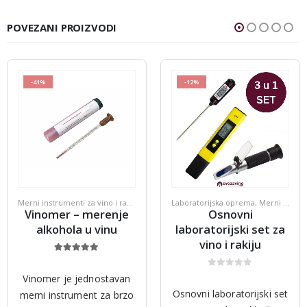
POVEZANI PROIZVODI
-41%
-12%
Merni instrumenti za vino i rakiju
Laboratorijska oprema
,
Merni instrumenti za vino i rakiju
Vinomer – merenje
Osnovni
alkohola u vinu
laboratorijski set za
vino i rakiju
5.00
out of 5
0
out of 5
Vinomer je jednostavan
Osnovni laboratorijski set
merni instrument za brzo