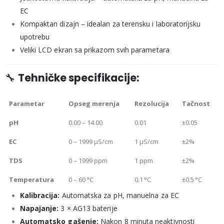
EC
Kompaktan dizajn – idealan za terensku i laboratorijsku
upotrebu
Veliki LCD ekran sa prikazom svih parametara
🔧
Tehničke specifikacije:
Parametar
Opseg merenja
Rezolucija
Tačnost
pH
0.00 – 14.00
0.01
±0.05
EC
0 – 1999 µS/cm
1 µS/cm
±2%
TDS
0 – 1999 ppm
1 ppm
±2%
Temperatura
0 – 60 °C
0.1 °C
±0.5 °C
Kalibracija:
Automatska za pH, manuelna za EC
Napajanje:
3 × AG13 baterije
Automatsko gašenje:
Nakon 8 minuta neaktivnosti