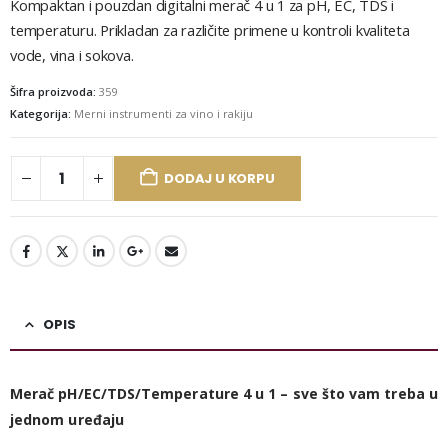
je
je:
Kompaktan i pouzdan digitalni merač 4 u 1 za pH, EC, TDS i
bila:
2.999 RSD.
temperaturu. Prikladan za različite primene u kontroli kvaliteta
3.190 RSD.
vode, vina i sokova.
Šifra proizvoda:
359
Kategorija:
Merni instrumenti za vino i rakiju
DODAJ U KORPU
OPIS
Merač pH/EC/TDS/Temperature 4 u 1 – sve što vam treba u
jednom uređaju