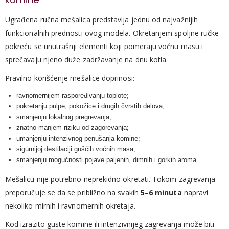
Ugrađena ručna mešalica predstavlja jednu od najvažnijih
funkcionalnih prednosti ovog modela. Okretanjem spoljne ručke
pokreću se unutrašnji elementi koji pomeraju voćnu masu i
sprečavaju njeno duže zadržavanje na dnu kotla.
Pravilno korišćenje mešalice doprinosi:
ravnomernijem raspoređivanju toplote;
pokretanju pulpe, pokožice i drugih čvrstih delova;
smanjenju lokalnog pregrevanja;
znatno manjem riziku od zagorevanja;
umanjenju intenzivnog penušanja komine;
sigurnijoj destilaciji gušćih voćnih masa;
smanjenju mogućnosti pojave paljenih, dimnih i gorkih aroma.
Mešalicu nije potrebno neprekidno okretati. Tokom zagrevanja
preporučuje se da se približno na svakih
5–6 minuta
napravi
nekoliko mirnih i ravnomernih okretaja.
Kod izrazito guste komine ili intenzivnijeg zagrevanja može biti