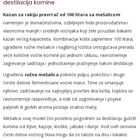
destilacija komine
Kazan za rakiju prevrtač od 100 litara sa mešalicom
namenjen je domaćinstvima, ozbiljnijim hobi proizvođačima i
vlasnicima manjih i srednjih voćnjaka koji žele pouzdan bakarni
kazan većeg kapaciteta. Kombinacija kotla zapremine 100 litara,
ugrađene ručne mešalice i nagibnog ložišta omogućava preradu
veće količine voćne komine po jednom ciklusu, ravnomernije
zagrevanje sadržaja i jednostavnije pražnjenje nakon destilacije.
Ugrađena
ručna mešalica
pokreće pulpu, pokožicu i druge
čvrste delove fermentisane voćne mase. Time se smanjuje
njihovo zadržavanje na najtoplijoj površini dna kotla, toplota se
ravnomernije raspoređuje, a rizik od zagorevanja i pojave
paljenih ili gorkih aroma postaje znatno manji.
Mešalica ovaj model čini posebno pogodnim za destilaciju gušćih
komina od šljive, kajsije, kruške, jabuke i dunje. Kod ovih sirovina
čvrsti delovi voćnog tkiva mogu da se talože na dnu i lokalno