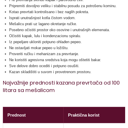
Pripremiti dovoljno veliku i stabilnu posudu za potrošenu kominu.
Kotao prevrtati kontrolisano i bez naglih pokreta.
Isprati unutrašnjost kotla čistom vodom.
Mešalicu prati uz lagano okretanje ručke.
Posebno očistiti prostor oko osovine i unutrašnjih elemenata.
Očistiti kapak, lulu i kondenzacionu spiralu.
Iz pepeljare ukloniti potpuno ohlađen pepeo.
Ne ostavljati mokar pepeo u ložištu.
Proveriti ručku i mehanizam za prevrtanje.
Ne koristiti agresivna sredstva koja mogu oštetiti bakar.
Sve delove dobro ocediti i potpuno osušiti.
Kazan skladištiti u suvom i provetrenom prostoru.
Najvažnije prednosti kazana prevrtača od 100
litara sa mešalicom
Prednost
Praktična korist