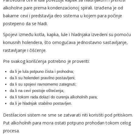
alkoholne pare prema kondenzacionoj spirali. Izrađena je od
bakarne cevi i predstavlja deo sistema u kojem para počinje
postepeno da se hladi.
Spojevi između kotla, kapka, lule i hladnjaka izvedeni su pomoću
konusnih holendera, što omogućava jednostavno sastavljanje,
rastavljanje i čišćenje.
Pre svakog korišćenja potrebno je proveriti:
da li je lula potpuno čista i prohodna;
da li su holenderi pravilno postavljeni;
da li su spojevi ravnomerno zategnuti;
da li na cevi postoje oštećenja;
da li tokom rada dolazi do curenja alkoholnih para;
da li je hladnjak stabilno postavljen.
Destilacioni sistem ne sme se zatvarati niti koristiti pod pritiskom.
Put alkoholnih para mora ostati potpuno prohodan tokom celog
procesa.