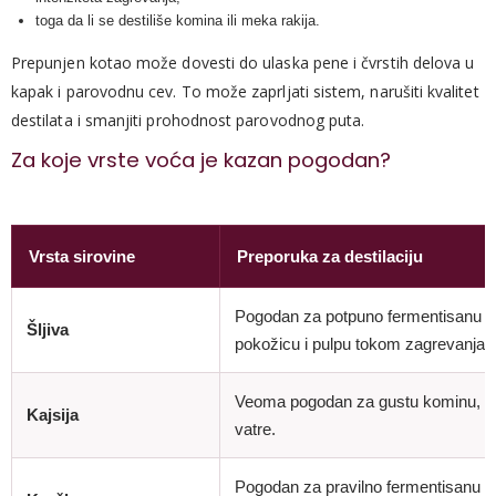
toga da li se destiliše komina ili meka rakija.
Prepunjen kotao može dovesti do ulaska pene i čvrstih delova u
kapak i parovodnu cev. To može zaprljati sistem, narušiti kvalitet
destilata i smanjiti prohodnost parovodnog puta.
Za koje vrste voća je kazan pogodan?
Vrsta sirovine
Preporuka za destilaciju
Pogodan za potpuno fermentisanu i
Šljiva
pokožicu i pulpu tokom zagrevanja.
Veoma pogodan za gustu kominu, uz 
Kajsija
vatre.
Pogodan za pravilno fermentisanu 