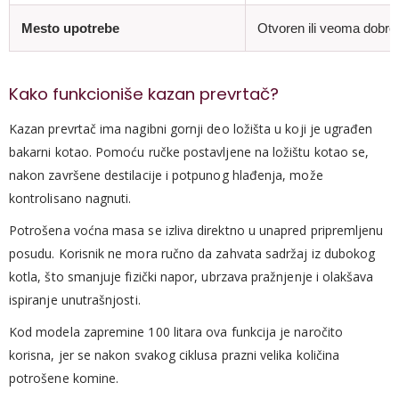
Mesto upotrebe
Otvoren ili veoma dobro
Kako funkcioniše kazan prevrtač?
Kazan prevrtač ima nagibni gornji deo ložišta u koji je ugrađen
bakarni kotao. Pomoću ručke postavljene na ložištu kotao se,
nakon završene destilacije i potpunog hlađenja, može
kontrolisano nagnuti.
Potrošena voćna masa se izliva direktno u unapred pripremljenu
posudu. Korisnik ne mora ručno da zahvata sadržaj iz dubokog
kotla, što smanjuje fizički napor, ubrzava pražnjenje i olakšava
ispiranje unutrašnjosti.
Kod modela zapremine 100 litara ova funkcija je naročito
korisna, jer se nakon svakog ciklusa prazni velika količina
potrošene komine.