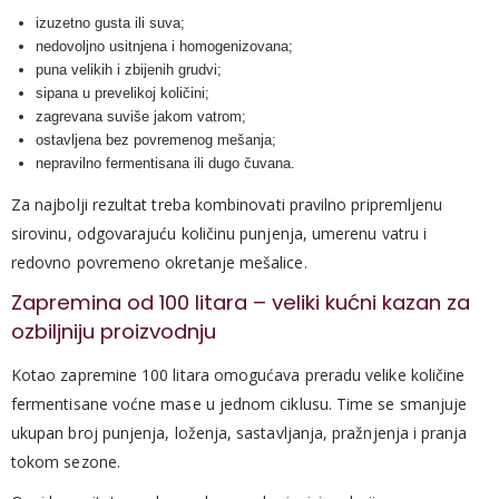
izuzetno gusta ili suva;
nedovoljno usitnjena i homogenizovana;
puna velikih i zbijenih grudvi;
sipana u prevelikoj količini;
zagrevana suviše jakom vatrom;
ostavljena bez povremenog mešanja;
nepravilno fermentisana ili dugo čuvana.
Za najbolji rezultat treba kombinovati pravilno pripremljenu
sirovinu, odgovarajuću količinu punjenja, umerenu vatru i
redovno povremeno okretanje mešalice.
Zapremina od 100 litara – veliki kućni kazan za
ozbiljniju proizvodnju
Kotao zapremine 100 litara omogućava preradu velike količine
fermentisane voćne mase u jednom ciklusu. Time se smanjuje
ukupan broj punjenja, loženja, sastavljanja, pražnjenja i pranja
tokom sezone.