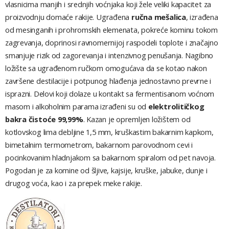
vlasnicima manjih i srednjih voćnjaka koji žele veliki kapacitet za
proizvodnju domaće rakije. Ugrađena
ručna mešalica
, izrađena
od mesinganih i prohromskih elemenata, pokreće kominu tokom
zagrevanja, doprinosi ravnomernijoj raspodeli toplote i značajno
smanjuje rizik od zagorevanja i intenzivnog penušanja. Nagibno
ložište sa ugrađenom ručkom omogućava da se kotao nakon
završene destilacije i potpunog hlađenja jednostavno prevrne i
isprazni. Delovi koji dolaze u kontakt sa fermentisanom voćnom
masom i alkoholnim parama izrađeni su od
elektrolitičkog
bakra čistoće 99,99%
. Kazan je opremljen ložištem od
kotlovskog lima debljine 1,5 mm, kruškastim bakarnim kapkom,
bimetalnim termometrom, bakarnom parovodnom cevi i
pocinkovanim hladnjakom sa bakarnom spiralom od pet navoja.
Pogodan je za komine od šljive, kajsije, kruške, jabuke, dunje i
drugog voća, kao i za prepek meke rakije.