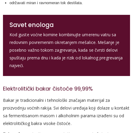
održavati miran i ravnomeran tok destilata.
Savet enologa
Kod guste voćne komine kombinujte umerenu vatru sa
redovnim povremenim okretanjem mešalice. Mešanje je
posebno važno tokom zagrevanja, kada se čvrsti delovi
spuštaju prema dnu i kada je rizik od lokalnog pregrevanja
najveći.
Elektrolitički bakar čistoće 99,99%
Bakar je tradicionalni i tehnološki značajan materijal za
proizvodnju voćnih rakija. Svi delovi uređaja koji dolaze u kontakt
sa fermentisanom masom i alkoholnim parama izrađeni su od
elektrolitičkog bakra visoke čistoće.