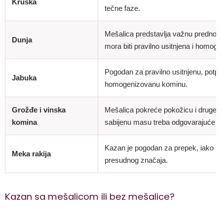
Kruška
tečne faze.
Mešalica predstavlja važnu prednost
Dunja
mora biti pravilno usitnjena i homog
Pogodan za pravilno usitnjenu, potp
Jabuka
homogenizovanu kominu.
Grožđe i vinska
Mešalica pokreće pokožicu i druge čv
komina
sabijenu masu treba odgovarajuće pr
Kazan je pogodan za prepek, iako k
Meka rakija
presudnog značaja.
Kazan sa mešalicom ili bez mešalice?