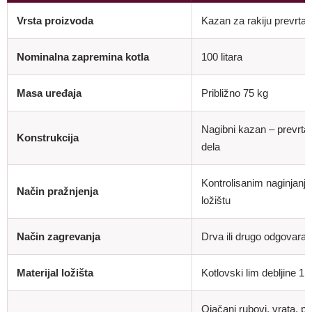
Vrsta proizvoda
Kazan za rakiju prevrta
Nominalna zapremina kotla
100 litara
Masa uređaja
Približno 75 kg
Nagibni kazan – prevrta
Konstrukcija
dela
Kontrolisanim naginjan
Način pražnjenja
ložištu
Način zagrevanja
Drva ili drugo odgovaraj
Materijal ložišta
Kotlovski lim debljine 1
Ojačani rubovi, vrata, pep