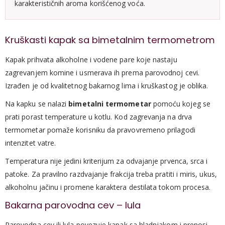
karakterističnih aroma korišćenog voća.
Kruškasti kapak sa bimetalnim termometrom
Kapak prihvata alkoholne i vodene pare koje nastaju
zagrevanjem komine i usmerava ih prema parovodnoj cevi.
Izrađen je od kvalitetnog bakarnog lima i kruškastog je oblika.
Na kapku se nalazi
bimetalni termometar
pomoću kojeg se
prati porast temperature u kotlu. Kod zagrevanja na drva
termometar pomaže korisniku da pravovremeno prilagodi
intenzitet vatre.
Temperatura nije jedini kriterijum za odvajanje prvenca, srca i
patoke. Za pravilno razdvajanje frakcija treba pratiti i miris, ukus,
alkoholnu jačinu i promene karaktera destilata tokom procesa.
Bakarna parovodna cev – lula
Parovodna cev ili lula povezuje kapak sa hladnjakom i prenosi