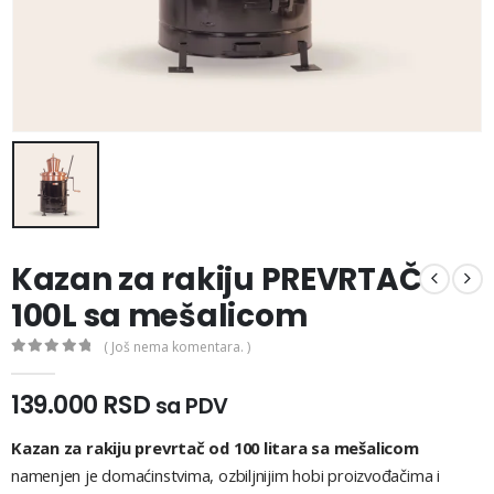
Kazan za rakiju PREVRTAČ
100L sa mešalicom
( Još nema komentara. )
0
out of 5
139.000
RSD
sa PDV
Kazan za rakiju prevrtač od 100 litara sa mešalicom
namenjen je domaćinstvima, ozbiljnijim hobi proizvođačima i