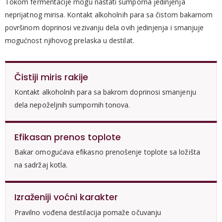
Tokom fermentacije mogu nastati sumporna jedinjenja
neprijatnog mirisa. Kontakt alkoholnih para sa čistom bakarnom
površinom doprinosi vezivanju dela ovih jedinjenja i smanjuje
mogućnost njihovog prelaska u destilat.
Čistiji miris rakije
Kontakt alkoholnih para sa bakrom doprinosi smanjenju
dela nepoželjnih sumpornih tonova.
Efikasan prenos toplote
Bakar omogućava efikasno prenošenje toplote sa ložišta
na sadržaj kotla.
Izraženiji voćni karakter
Pravilno vođena destilacija pomaže očuvanju