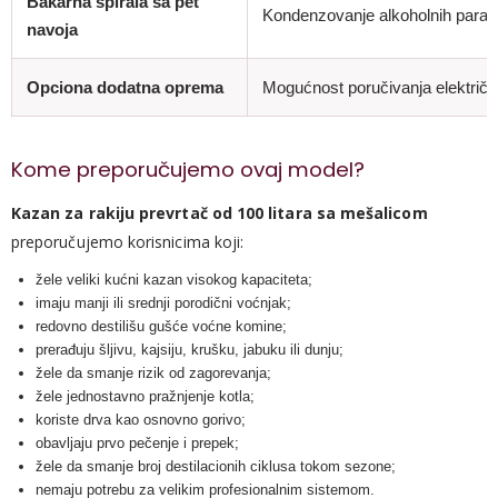
Bakarna spirala sa pet
Kondenzovanje alkoholnih para u
navoja
Opciona dodatna oprema
Mogućnost poručivanja električne
Kome preporučujemo ovaj model?
Kazan za rakiju prevrtač od 100 litara sa mešalicom
preporučujemo korisnicima koji:
žele veliki kućni kazan visokog kapaciteta;
imaju manji ili srednji porodični voćnjak;
redovno destilišu gušće voćne komine;
prerađuju šljivu, kajsiju, krušku, jabuku ili dunju;
žele da smanje rizik od zagorevanja;
žele jednostavno pražnjenje kotla;
koriste drva kao osnovno gorivo;
obavljaju prvo pečenje i prepek;
žele da smanje broj destilacionih ciklusa tokom sezone;
nemaju potrebu za velikim profesionalnim sistemom.