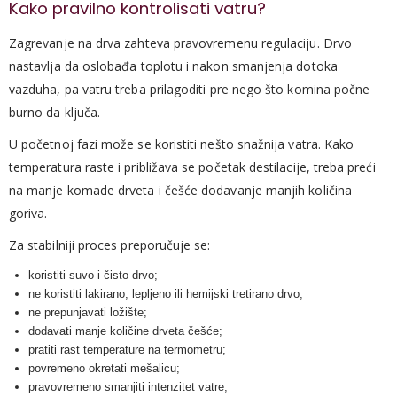
Kako pravilno kontrolisati vatru?
Zagrevanje na drva zahteva pravovremenu regulaciju. Drvo
nastavlja da oslobađa toplotu i nakon smanjenja dotoka
vazduha, pa vatru treba prilagoditi pre nego što komina počne
burno da ključa.
U početnoj fazi može se koristiti nešto snažnija vatra. Kako
temperatura raste i približava se početak destilacije, treba preći
na manje komade drveta i češće dodavanje manjih količina
goriva.
Za stabilniji proces preporučuje se:
koristiti suvo i čisto drvo;
ne koristiti lakirano, lepljeno ili hemijski tretirano drvo;
ne prepunjavati ložište;
dodavati manje količine drveta češće;
pratiti rast temperature na termometru;
povremeno okretati mešalicu;
pravovremeno smanjiti intenzitet vatre;