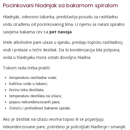
Pocinkovani hladnjak sa bakarnom spiralom
Hladnjak, odnosno tabarka, predstavlja posudu za rashladnu
vodu izrađenu od pocinkovanog lima. U njemu se nalazi spiralno
savijena bakarna cev sa
pet navoja
.
Vrele alkoholne pare ulaze u spiralu, predaju toplotu rashladnoj
vodi i prelaze u tečni destilat. Da bi kondenzacija bila potpuna,
voda u hladnjaku mora ostati dovoljno hladna.
Tokom rada treba pratiti:
temperaturu rashladne vode;
količinu vode u tabarci;
brzinu toka destilata;
temperaturu destilata na izlazu;
pojavu nekondenzovanih para;
čistoću i prohodnost bakarne spirale.
Ako je destilat na izlazu veoma topao ili se pojavljuju
nekondenzovane pare, potrebno je poboljšati hlađenje i smanjiti