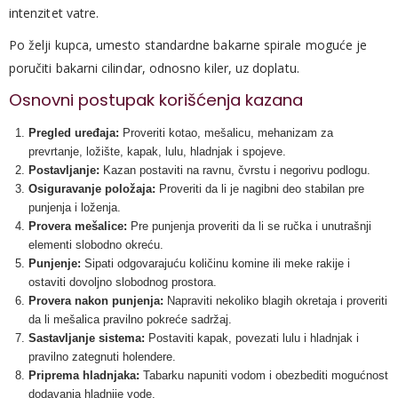
intenzitet vatre.
Po želji kupca, umesto standardne bakarne spirale moguće je
poručiti bakarni cilindar, odnosno kiler, uz doplatu.
Osnovni postupak korišćenja kazana
Pregled uređaja:
Proveriti kotao, mešalicu, mehanizam za
prevrtanje, ložište, kapak, lulu, hladnjak i spojeve.
Postavljanje:
Kazan postaviti na ravnu, čvrstu i negorivu podlogu.
Osiguravanje položaja:
Proveriti da li je nagibni deo stabilan pre
punjenja i loženja.
Provera mešalice:
Pre punjenja proveriti da li se ručka i unutrašnji
elementi slobodno okreću.
Punjenje:
Sipati odgovarajuću količinu komine ili meke rakije i
ostaviti dovoljno slobodnog prostora.
Provera nakon punjenja:
Napraviti nekoliko blagih okretaja i proveriti
da li mešalica pravilno pokreće sadržaj.
Sastavljanje sistema:
Postaviti kapak, povezati lulu i hladnjak i
pravilno zategnuti holendere.
Priprema hladnjaka:
Tabarku napuniti vodom i obezbediti mogućnost
dodavanja hladnije vode.