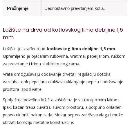
Pražnjenje
Jednostavno prevrtanjem kotla.
Ložište na drva od kotlovskog lima debljine 1,5
mm
Ložište je izrađeno od
kotlovskog lima debljine 1,5 mm
.
Opremljeno je ojačanim rubovima, vratima, pepeljarom, ručkom
za prevrtanje i trima stabilnim nogicama.
Vrata omogućavaju dodavanje drveta i regulaciju dotoka
vazduha, dok pepeljara olakšava uklanjanje pepela i održavanje
prostora ispod vatre.
Spoljašnja površina ložišta zaštićena je vatrootpornim lakom.
Ipak, kazan treba čuvati u suvom prostoru, a potpuno ohlađen
pepeo ukloniti nakon rada. Mokar pepeo zadržava vlagu i može
ubrzati koroziju metalne konstrukcije.