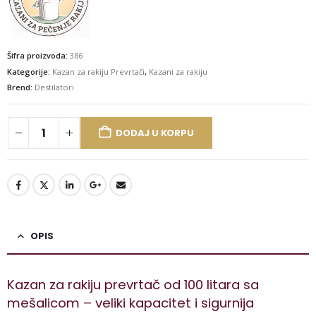
Šifra proizvoda:
386
Kategorije:
Kazan za rakiju Prevrtači
,
Kazani za rakiju
Brend:
Destilatori
DODAJ U KORPU
OPIS
Kazan za rakiju prevrtač od 100 litara sa
mešalicom – veliki kapacitet i sigurnija