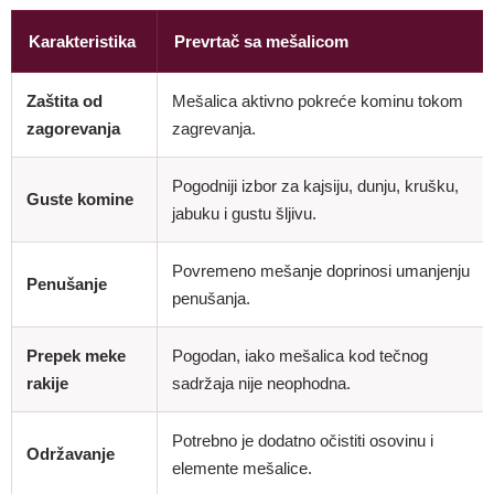
Karakteristika
Prevrtač sa mešalicom
Zaštita od
Mešalica aktivno pokreće kominu tokom
zagorevanja
zagrevanja.
Pogodniji izbor za kajsiju, dunju, krušku,
Guste komine
jabuku i gustu šljivu.
Povremeno mešanje doprinosi umanjenju
Penušanje
penušanja.
Prepek meke
Pogodan, iako mešalica kod tečnog
rakije
sadržaja nije neophodna.
Potrebno je dodatno očistiti osovinu i
Održavanje
elemente mešalice.