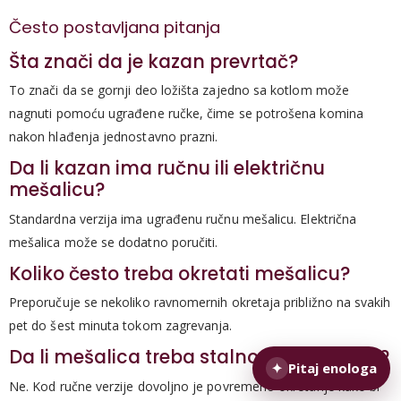
Često postavljana pitanja
Šta znači da je kazan prevrtač?
To znači da se gornji deo ložišta zajedno sa kotlom može
nagnuti pomoću ugrađene ručke, čime se potrošena komina
nakon hlađenja jednostavno prazni.
Da li kazan ima ručnu ili električnu
mešalicu?
Standardna verzija ima ugrađenu ručnu mešalicu. Električna
mešalica može se dodatno poručiti.
Koliko često treba okretati mešalicu?
Preporučuje se nekoliko ravnomernih okretaja približno na svakih
pet do šest minuta tokom zagrevanja.
Da li mešalica treba stalno da se okreće?
✦
Pitaj enologa
Ne. Kod ručne verzije dovoljno je povremeno okretanje kako bi