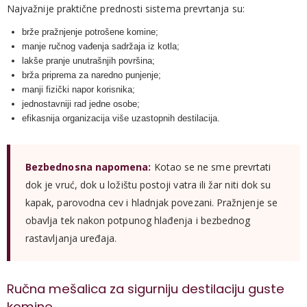
Najvažnije praktične prednosti sistema prevrtanja su:
brže pražnjenje potrošene komine;
manje ručnog vađenja sadržaja iz kotla;
lakše pranje unutrašnjih površina;
brža priprema za naredno punjenje;
manji fizički napor korisnika;
jednostavniji rad jedne osobe;
efikasnija organizacija više uzastopnih destilacija.
Bezbednosna napomena:
Kotao se ne sme prevrtati
dok je vruć, dok u ložištu postoji vatra ili žar niti dok su
kapak, parovodna cev i hladnjak povezani. Pražnjenje se
obavlja tek nakon potpunog hlađenja i bezbednog
rastavljanja uređaja.
Ručna mešalica za sigurniju destilaciju guste
komine