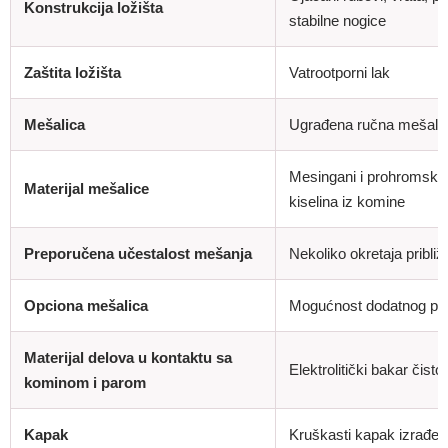
Konstrukcija ložišta
stabilne nogice
Zaštita ložišta
Vatrootporni lak
Mešalica
Ugrađena ručna mešalica
Mesingani i prohromski 
Materijal mešalice
kiselina iz komine
Preporučena učestalost mešanja
Nekoliko okretaja pribli
Opciona mešalica
Mogućnost dodatnog por
Materijal delova u kontaktu sa
Elektrolitički bakar čis
kominom i parom
Kapak
Kruškasti kapak izrađen