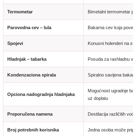
Termometar
Bimetalni termometar po
Parovodna cev – lula
Bakarna cev koja povezu
Spojevi
Konusni holenderi na spo
Hladnjak – tabarka
Posuda za rashladnu vo
Kondenzaciona spirala
Spiralno savijena bakar
Mogućnost ugradnje bakar
Opciona nadogradnja hladnjaka
uz doplatu
Preporučena namena
Destilacija različitih vo
Broj potrebnih korisnika
Jedna osoba može pripre