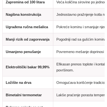
Zapremina od 100 litara
Veća količina sirovine po jednom
Nagibna konstrukcija
Jednostavno pražnjenje kotla na
Ugrađena ručna mešalica
Pokreće kominu i smanjuje njen
Manji rizik od zagorevanja
Pogodniji rad sa gušćim kominama
Umanjeno penušanje
Povremeno mešanje doprinosi st
Efikasan prenos toplote i kontak
Elektrolitički bakar 99,99%
površinom.
Ložište na drva
Omogućava korišćenje tradiciona
Bimetalni termometar
Lakše praćenje porasta temperatu