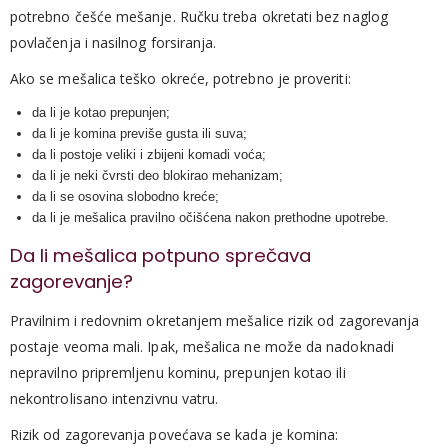
potrebno češće mešanje. Ručku treba okretati bez naglog
povlačenja i nasilnog forsiranja.
Ako se mešalica teško okreće, potrebno je proveriti:
da li je kotao prepunjen;
da li je komina previše gusta ili suva;
da li postoje veliki i zbijeni komadi voća;
da li je neki čvrsti deo blokirao mehanizam;
da li se osovina slobodno kreće;
da li je mešalica pravilno očišćena nakon prethodne upotrebe.
Da li mešalica potpuno sprečava
zagorevanje?
Pravilnim i redovnim okretanjem mešalice rizik od zagorevanja
postaje veoma mali. Ipak, mešalica ne može da nadoknadi
nepravilno pripremljenu kominu, prepunjen kotao ili
nekontrolisano intenzivnu vatru.
Rizik od zagorevanja povećava se kada je komina: