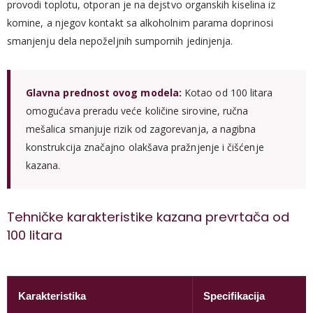
provodi toplotu, otporan je na dejstvo organskih kiselina iz
komine, a njegov kontakt sa alkoholnim parama doprinosi
smanjenju dela nepoželjnih sumpornih jedinjenja.
Glavna prednost ovog modela:
Kotao od 100 litara
omogućava preradu veće količine sirovine, ručna
mešalica smanjuje rizik od zagorevanja, a nagibna
konstrukcija značajno olakšava pražnjenje i čišćenje
kazana.
Tehničke karakteristike kazana prevrtača od
100 litara
Karakteristika
Specifikacija