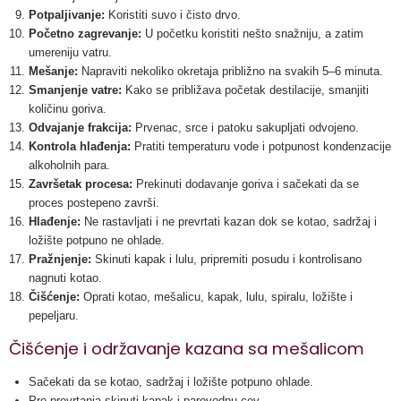
Potpaljivanje:
Koristiti suvo i čisto drvo.
Početno zagrevanje:
U početku koristiti nešto snažniju, a zatim
umereniju vatru.
Mešanje:
Napraviti nekoliko okretaja približno na svakih 5–6 minuta.
Smanjenje vatre:
Kako se približava početak destilacije, smanjiti
količinu goriva.
Odvajanje frakcija:
Prvenac, srce i patoku sakupljati odvojeno.
Kontrola hlađenja:
Pratiti temperaturu vode i potpunost kondenzacije
alkoholnih para.
Završetak procesa:
Prekinuti dodavanje goriva i sačekati da se
proces postepeno završi.
Hlađenje:
Ne rastavljati i ne prevrtati kazan dok se kotao, sadržaj i
ložište potpuno ne ohlade.
Pražnjenje:
Skinuti kapak i lulu, pripremiti posudu i kontrolisano
nagnuti kotao.
Čišćenje:
Oprati kotao, mešalicu, kapak, lulu, spiralu, ložište i
pepeljaru.
Čišćenje i održavanje kazana sa mešalicom
Sačekati da se kotao, sadržaj i ložište potpuno ohlade.
Pre prevrtanja skinuti kapak i parovodnu cev.