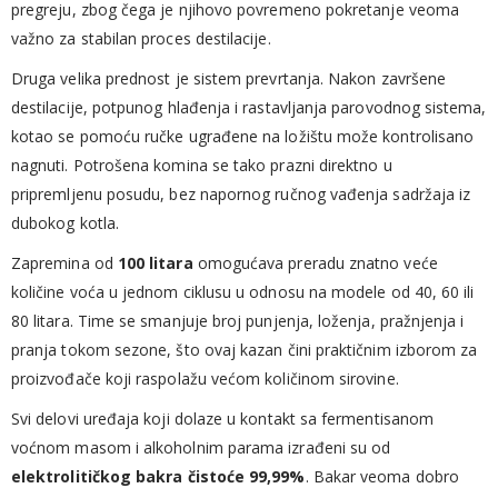
pregreju, zbog čega je njihovo povremeno pokretanje veoma
važno za stabilan proces destilacije.
Druga velika prednost je sistem prevrtanja. Nakon završene
destilacije, potpunog hlađenja i rastavljanja parovodnog sistema,
kotao se pomoću ručke ugrađene na ložištu može kontrolisano
nagnuti. Potrošena komina se tako prazni direktno u
pripremljenu posudu, bez napornog ručnog vađenja sadržaja iz
dubokog kotla.
Zapremina od
100 litara
omogućava preradu znatno veće
količine voća u jednom ciklusu u odnosu na modele od 40, 60 ili
80 litara. Time se smanjuje broj punjenja, loženja, pražnjenja i
pranja tokom sezone, što ovaj kazan čini praktičnim izborom za
proizvođače koji raspolažu većom količinom sirovine.
Svi delovi uređaja koji dolaze u kontakt sa fermentisanom
voćnom masom i alkoholnim parama izrađeni su od
elektrolitičkog bakra čistoće 99,99%
. Bakar veoma dobro