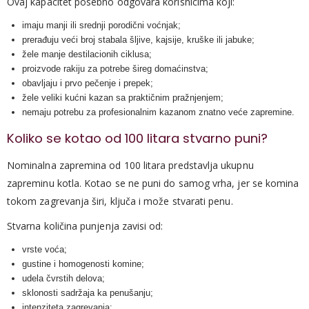
Ovaj kapacitet posebno odgovara korisnicima koji:
imaju manji ili srednji porodični voćnjak;
prerađuju veći broj stabala šljive, kajsije, kruške ili jabuke;
žele manje destilacionih ciklusa;
proizvode rakiju za potrebe šireg domaćinstva;
obavljaju i prvo pečenje i prepek;
žele veliki kućni kazan sa praktičnim pražnjenjem;
nemaju potrebu za profesionalnim kazanom znatno veće zapremine.
Koliko se kotao od 100 litara stvarno puni?
Nominalna zapremina od 100 litara predstavlja ukupnu
zapreminu kotla. Kotao se ne puni do samog vrha, jer se komina
tokom zagrevanja širi, ključa i može stvarati penu.
Stvarna količina punjenja zavisi od:
vrste voća;
gustine i homogenosti komine;
udela čvrstih delova;
sklonosti sadržaja ka penušanju;
intenziteta zagrevanja;