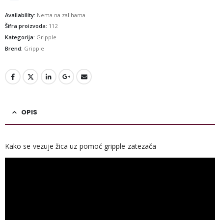
Availability:
Nema na zalihama
Šifra proizvoda:
112
Kategorija:
Gripple
Brend:
Gripple
OPIS
Kako se vezuje žica uz pomoć gripple zatezača