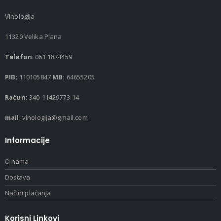
Vinologija
11320 Velika Plana
Telefon
: 061 1874459
PIB:
110105847
MB:
64655205
Račun:
340-11429773-14
mail
: vinologija@gmail.com
Informacije
O nama
Dostava
Načini plaćanja
Korisni Linkovi