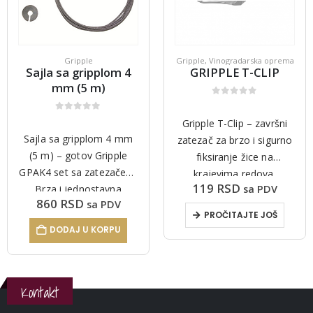
Gripple
Gripple
,
Vinogradarska oprema
Sajla sa gripplom 4
GRIPPLE T-CLIP
mm (5 m)
0
out of 5
0
out of 5
Gripple T-Clip – završni
Sajla sa gripplom 4 mm
zatezač za brzo i sigurno
(5 m) – gotov Gripple
fiksiranje žice na
GPAK4 set sa zatezačem.
krajevima redova.
119
RSD
sa PDV
Brza i jednostavna
Pogodan za žice Ø 1,80–
860
RSD
sa PDV
montaža, visoka
3,00 mm. Štedi vreme,
PROČITAJTE JOŠ
otpornost na koroziju i
eliminiše potrebu za
DODAJ U KORPU
dugotrajna stabilnost.
čvorovima i
Idealno za vinograde,
pojednostavljuje
ograde i…
montažu.
Kontakt