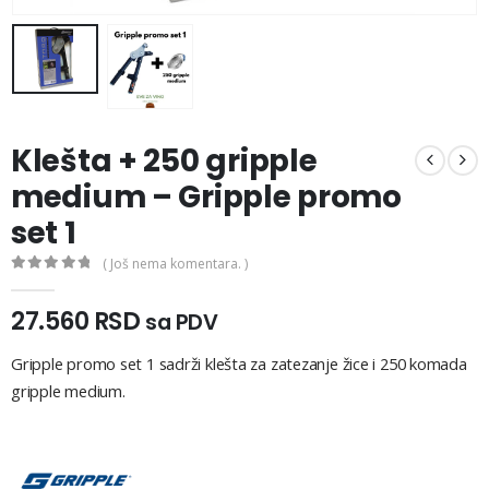
Klešta + 250 gripple
medium – Gripple promo
set 1
( Još nema komentara. )
0
out of 5
27.560
RSD
sa PDV
Gripple promo set 1 sadrži klešta za zatezanje žice i 250 komada
gripple medium.