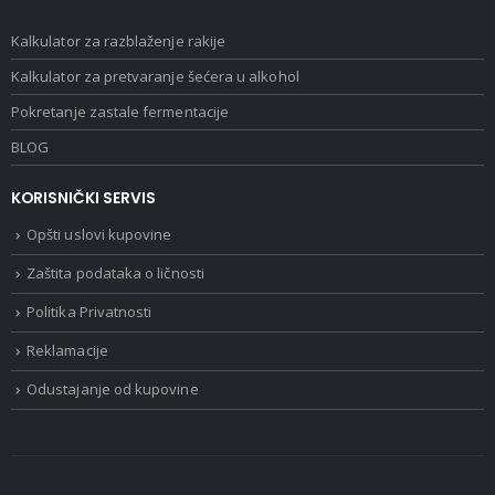
Kalkulator za razblaženje rakije
Kalkulator za pretvaranje šećera u alkohol
Pokretanje zastale fermentacije
BLOG
KORISNIČKI SERVIS
Opšti uslovi kupovine
Zaštita podataka o ličnosti
Politika Privatnosti
Reklamacije
Odustajanje od kupovine