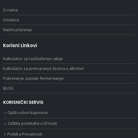
O nama
Dostava
Načini plaćanja
Korisni Linkovi
Kalkulator za razblaženje rakije
Kalkulator za pretvaranje šećera u alkohol
Pokretanje zastale fermentacije
BLOG
KORISNIČKI SERVIS
Opšti uslovi kupovine
Zaštita podataka o ličnosti
Politika Privatnosti