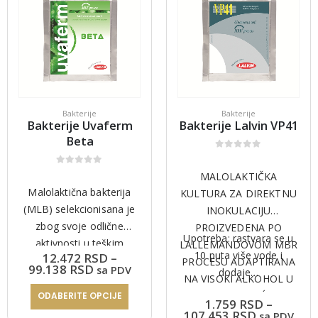
Bakterije
Bakterije
Bakterije Uvaferm
Bakterije Lalvin VP41
Beta
0
out of 5
0
out of 5
MALOLAKTIČKA
Malolaktična bakterija
KULTURA ZA DIREKTNU
(MLB) selekcionisana je
INOKULACIJU
zbog svoje odlične
PROIZVEDENA PO
Upotreba: rastvara se u
aktivnosti u teškim
LALLEMANDOVOM MBR
10 puta više vode i
12.472
RSD
–
uslovima koji su u vinu.
PROCESU ADAPTIRANA
Raspon
99.138
RSD
sa PDV
dodaje…
Proizvedena je po MBR
cena:
NA VISOKI ALKOHOL U
od
procesu aklimatizacije
VINIMA, POVEĆAVA
ODABERITE OPCIJE
D
12.472 RSD
1.759
RSD
–
Ovaj proizvod ima više varijanti. Opcije mogu biti izabrane na stranici proizvoda.
iproizvodnje razvijene u
do
KOMPLEKSNOST I
Raspon
107.453
RSD
sa PDV