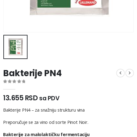
Bakterije PN4
0
out of 5
13.655
RSD
sa PDV
Bakterije PN4 – za snažniju strukturu vina
Preporučuje se za vino od sorte Pinot Noir.
Bakterije za malolaktičku fermentaciju