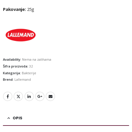
Pakovanje:
25g
Availability:
Nema na zalihama
Šifra proizvoda:
32
Kategorija:
Bakterije
Brend:
Lallemand
OPIS